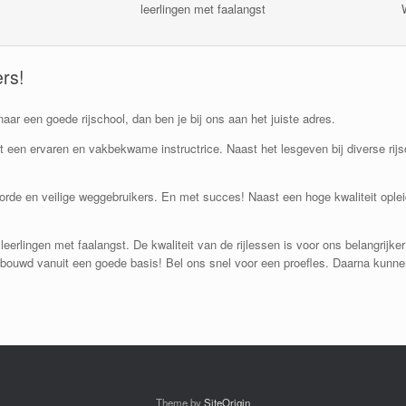
leerlingen met faalangst
ers!
naar een goede rijschool, dan ben je bij ons aan het juiste adres.
 een ervaren en vakbekwame instructrice. Naast het lesgeven bij diverse rijsch
orde en veilige weggebruikers. En met succes! Naast een hoge kwaliteit opleid
leerlingen met faalangst. De kwaliteit van de rijlessen is voor ons belangrijke
ebouwd vanuit een goede basis! Bel ons snel voor een proefles. Daarna kunnen
Theme by
SiteOrigin