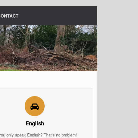
CONTACT
English
you only speak English? That’s no problem!