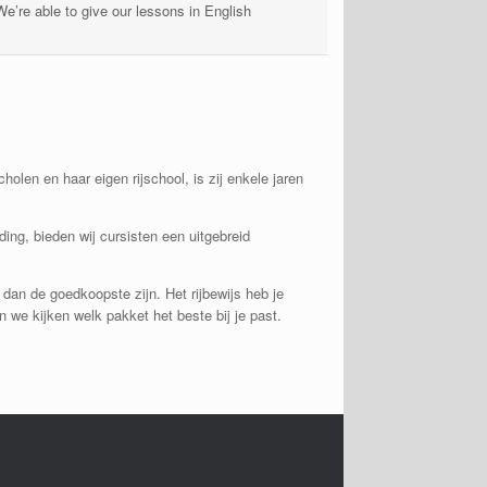
We’re able to give our lessons in English
olen en haar eigen rijschool, is zij enkele jaren
ing, bieden wij cursisten een uitgebreid
r dan de goedkoopste zijn. Het rijbewijs heb je
 we kijken welk pakket het beste bij je past.